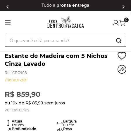
Tudo a
pronta entrega
0
O que você está procurando?
Estante de Madeira com 5 Nichos
Cinza Lavado
Ref
:
CRG908
Clique e veja!
R$
859
,
90
ou
10
x de
R$
85
,
99
sem juros
ver parcelas
Altura
Largura
178
cm
80
cm
Profundidade
Peso