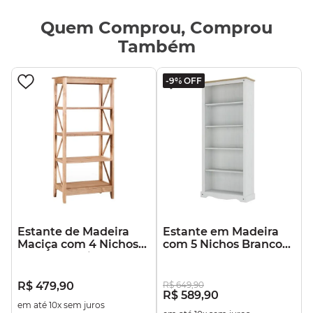
Quem Comprou, Comprou
Também
-
9%
OFF
Estante de Madeira
Estante em Madeira
Maciça com 4 Nichos
com 5 Nichos Branco
Marrom Antique
Lavado
R$
479
,
90
R$
649
,
90
R$
589
,
90
em até
10
x sem juros