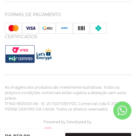
FORMAS DE PAGAMENTO
CERTIFICADOS
As imagens dos produtos são meramente ilustrativas. Todos os
preços e condições comerciais estão sujeitos a alteração sem aviso
prévio.
17.943.195/0001-06 - IE: 25.7007.059 PDC Comercial Ltda © 2023
PENSE DENTRO DA CAIXA. Todos os direitos reservados.
Powered by:
Developed by: