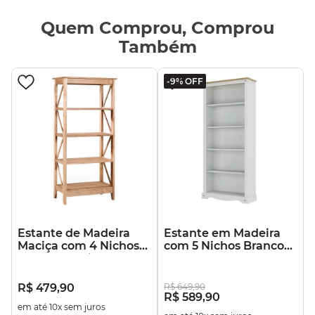
Quem Comprou, Comprou
Também
-
9%
OFF
Estante de Madeira
Estante em Madeira
Maciça com 4 Nichos
com 5 Nichos Branco
Marrom Antique
Lavado
R$
479
,
90
R$
649
,
90
R$
589
,
90
em até
10
x sem juros