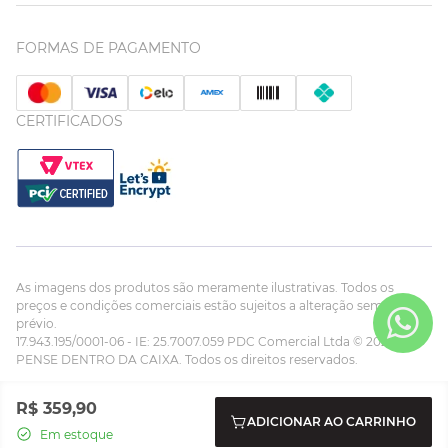
FORMAS DE PAGAMENTO
CERTIFICADOS
As imagens dos produtos são meramente ilustrativas. Todos os
preços e condições comerciais estão sujeitos a alteração sem aviso
prévio.
17.943.195/0001-06 - IE: 25.7007.059 PDC Comercial Ltda © 2023
PENSE DENTRO DA CAIXA. Todos os direitos reservados.
Powered by:
Developed by:
R$
359
,
90
ADICIONAR AO CARRINHO
Em estoque