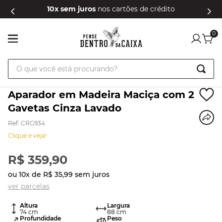
10x sem juros
nos cartões de crédito
0
O que você está procurando?
Aparador em Madeira Maciça com 2
Gavetas Cinza Lavado
Ref
:
CRG934
Clique e veja!
R$
359
,
90
ou
10
x de
R$
35
,
99
sem juros
ver parcelas
Altura
Largura
74
cm
88
cm
Profundidade
Peso