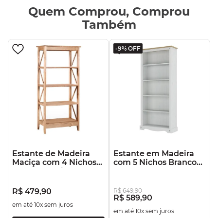
Quem Comprou, Comprou
Também
-
9%
OFF
Estante de Madeira
Estante em Madeira
Maciça com 4 Nichos
com 5 Nichos Branco
Marrom Antique
Lavado
R$
479
,
90
R$
649
,
90
R$
589
,
90
em até
10
x sem juros
em até
10
x sem juros