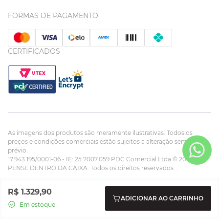
FORMAS DE PAGAMENTO
CERTIFICADOS
As imagens dos produtos são meramente ilustrativas. Todos os
preços e condições comerciais estão sujeitos a alteração sem aviso
prévio.
17.943.195/0001-06 - IE: 25.7007.059 PDC Comercial Ltda © 2023
PENSE DENTRO DA CAIXA. Todos os direitos reservados.
Powered by:
Developed by:
R$
1
.
329
,
90
ADICIONAR AO CARRINHO
Em estoque