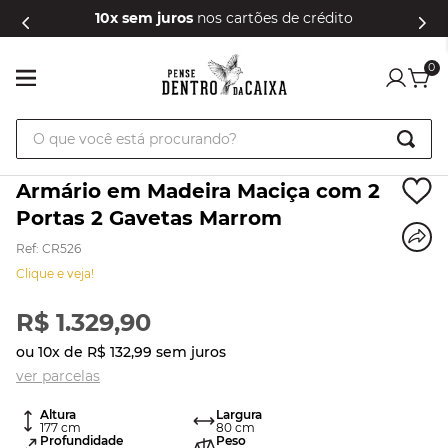
10x sem juros
nos cartões de crédito
0
O que você está procurando?
Armário em Madeira Maciça com 2
Portas 2 Gavetas Marrom
Ref
:
CR526
Clique e veja!
R$
1
.
329
,
90
ou
10
x de
R$
132
,
99
sem juros
ver parcelas
Altura
Largura
177
cm
80
cm
Profundidade
Peso