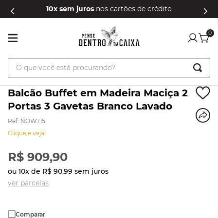
10x sem juros
nos cartões de crédito
0
O que você está procurando?
Balcão Buffet em Madeira Maciça 2
Portas 3 Gavetas Branco Lavado
Ref
:
NOW715
Clique e veja!
R$
909
,
90
ou
10
x de
R$
90
,
99
sem juros
ver parcelas
Comparar