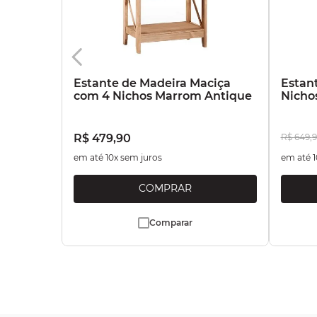
Estante de Madeira Maciça
Estan
com 4 Nichos Marrom Antique
Nicho
R$
479
,
90
R$
649
,
9
em até
10
x sem juros
em até
1
Comparar