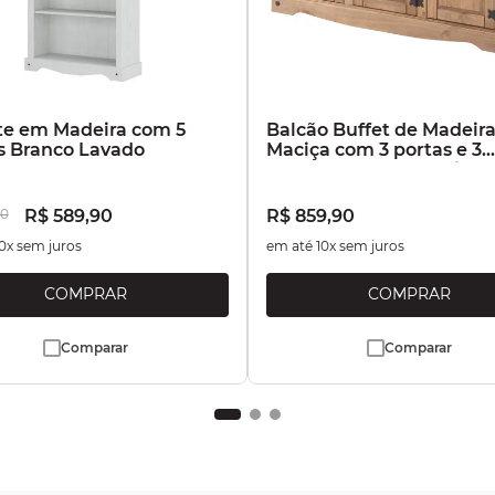
te em Madeira com 5
Balcão Buffet de Madeir
s Branco Lavado
Maciça com 3 portas e 3
Gavetas Marrom Antique
0
R$
589
,
90
R$
859
,
90
0
x sem juros
em até
10
x sem juros
Comparar
Comparar