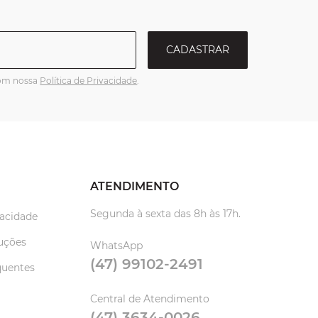
CADASTRAR
com nossa
Política de Privacidade
.
ATENDIMENTO
Segunda à sexta das 8h às 17h.
vacidade
uções
WhatsApp
(47) 99102-2491
quentes
Central de Atendimento
(47) 3634-0026