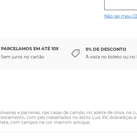
Não sei meu C
PARCELAMOS EM ATÉ 10X
5% DE DESCONTO
Sem juros no cartão
À vista no boleto ou no 
oliveiras e parreiras, nas casas de campo, no azeite de oliva, na 
orestamento, com pés trabalhados no estilo Luis XV, dobradiças
e preta, com tampos na cor marrom antique.