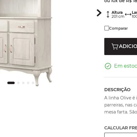
ou
10
x de
R$
18
Altura
La
201
cm
10
Comparar
ADICI
Em esto
DESCRIÇÃO
A linha Olive é 
parreiras, nas 
mesa farta. Sã