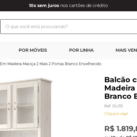
10x sem juros
nos cartões de crédito
O que você está procurando?
POR MÓVEIS
POR LINHA
MAIS VE
Em Madeira Maciça 2 Mais 2 Portas Branco Envelhecido
Balcão 
Madeira 
Branco 
Ref
:
OLI35
Clique e veja!
R$
1
.
819
,