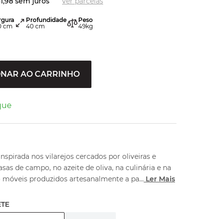
1
,
98
sem juros
ver parcelas
rgura
Profundidade
Peso
0
cm
40
cm
49
kg
ONAR AO CARRINHO
que
inspirada nos vilarejos cercados por oliveiras e
casas de campo, no azeite de oliva, na culinária e na
o móveis produzidos artesanalmente a pa
...
Ler Mais