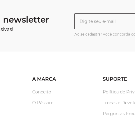
 newsletter
sivas!
Ao se cadastrar você concorda 
A MARCA
SUPORTE
Conceito
Política de Pri
O Pássaro
Trocas e Devol
Perguntas Fre