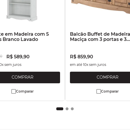
te em Madeira com 5
Balcão Buffet de Madeir
s Branco Lavado
Maciça com 3 portas e 3
Gavetas Marrom Antique
0
R$
589
,
90
R$
859
,
90
0
x sem juros
em até
10
x sem juros
Comparar
Comparar