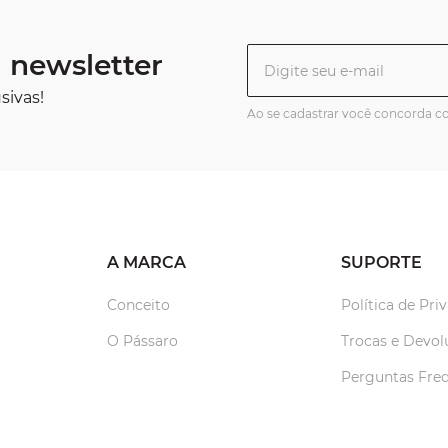
 newsletter
sivas!
Ao se cadastrar você concorda 
A MARCA
SUPORTE
Conceito
Política de Pri
O Pássaro
Trocas e Devol
Perguntas Fre