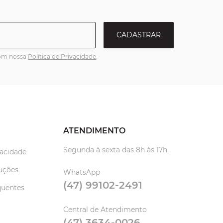
CADASTRAR
com nossa
Política de Privacidade
.
ATENDIMENTO
Segunda à sexta das 8h às 17h.
vacidade
uções
WhatsApp
(47) 99102-2491
quentes
Central de Atendimento
(47) 3634-0026