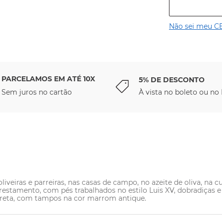
Não sei meu C
PARCELAMOS EM ATÉ 10X
5% DE DESCONTO
Sem juros no cartão
À vista no boleto ou no 
oliveiras e parreiras, nas casas de campo, no azeite de oliva, na 
orestamento, com pés trabalhados no estilo Luis XV, dobradiças
e preta, com tampos na cor marrom antique.