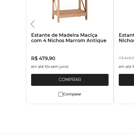
Estante de Madeira Maciça
Estan
com 4 Nichos Marrom Antique
Nicho
R$
479
,
90
R$
649
,
9
em até
10
x sem juros
em até
1
Comparar