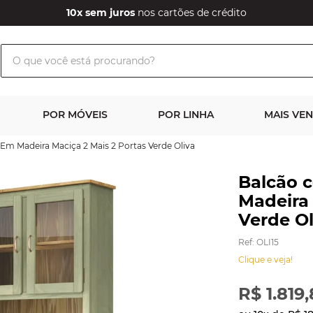
10x sem juros
nos cartões de crédito
O que você está procurando?
POR MÓVEIS
POR LINHA
MAIS VE
Em Madeira Maciça 2 Mais 2 Portas Verde Oliva
Balcão 
Madeira 
Verde Ol
Ref
:
OLI15
Clique e veja!
R$
1
.
819
,