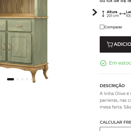
ou
10
x de
R$
18
Altura
La
201
cm
10
Comparar
ADICI
Em esto
DESCRIÇÃO
A linha Olive é 
parreiras, nas 
mesa farta. Sã