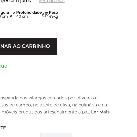
1
,
98
sem juros
ver parcelas
rgura
Profundidade
Peso
0
cm
40
cm
49
kg
ONAR AO CARRINHO
que
inspirada nos vilarejos cercados por oliveiras e
casas de campo, no azeite de oliva, na culinária e na
o móveis produzidos artesanalmente a pa
...
Ler Mais