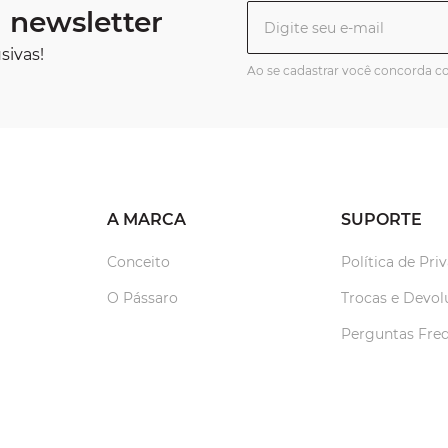
 newsletter
sivas!
Ao se cadastrar você concorda 
A MARCA
SUPORTE
Conceito
Política de Pri
O Pássaro
Trocas e Devol
Perguntas Fre