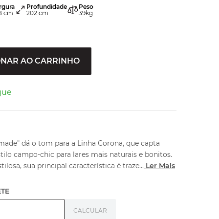
rgura
Profundidade
Peso
8
cm
202
cm
39
kg
ONAR AO CARRINHO
que
de" dá o tom para a Linha Corona, que capta
tilo campo-chic para lares mais naturais e bonitos.
ilosa, sua principal característica é traze
...
Ler Mais