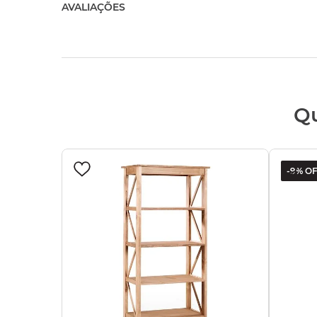
AVALIAÇÕES
Q
-
9%
OF