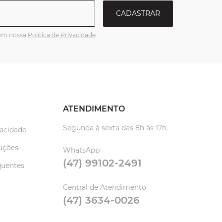
CADASTRAR
com nossa
Política de Privacidade
.
ATENDIMENTO
Segunda à sexta das 8h às 17h.
vacidade
uções
WhatsApp
(47) 99102-2491
quentes
Central de Atendimento
(47) 3634-0026