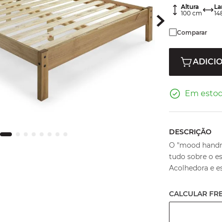
Altura
La
100
cm
14
Comparar
ADICI
Em esto
DESCRIÇÃO
O "mood handma
tudo sobre o es
Acolhedora e est