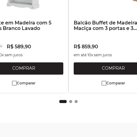
te em Madeira com 5
Balcão Buffet de Madeir
s Branco Lavado
Maciça com 3 portas e 3
Gavetas Marrom Antique
0
R$
589
,
90
R$
859
,
90
0
x sem juros
em até
10
x sem juros
Comparar
Comparar