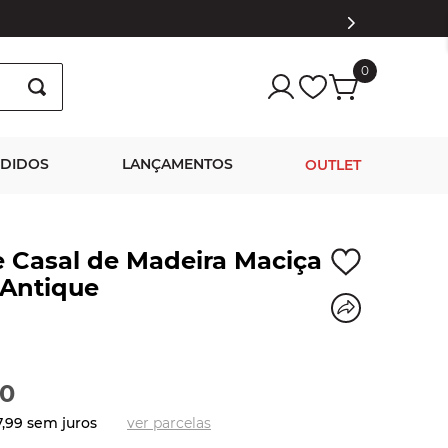
0
NDIDOS
LANÇAMENTOS
OUTLET
 Casal de Madeira Maciça
Antique
0
7
,
99
sem juros
ver parcelas