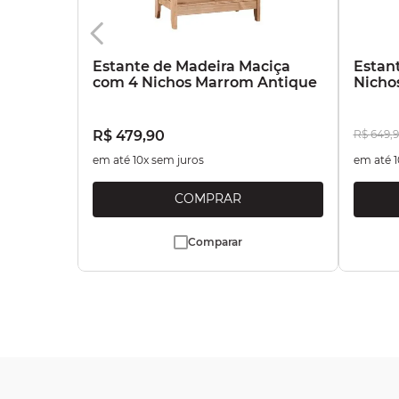
Estante de Madeira Maciça
Estan
com 4 Nichos Marrom Antique
Nicho
R$
479
,
90
R$
649
,
9
em até
10
x sem juros
em até
1
Comparar