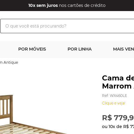
10x sem juros
nos cartões de crédito
O que você está procurando?
POR MÓVEIS
POR LINHA
MAIS VE
m Antique
Cama de
Marrom 
Ref
:
WX460LE
Clique e veja!
R$
779
,
9
ou
10
x de
R$
7