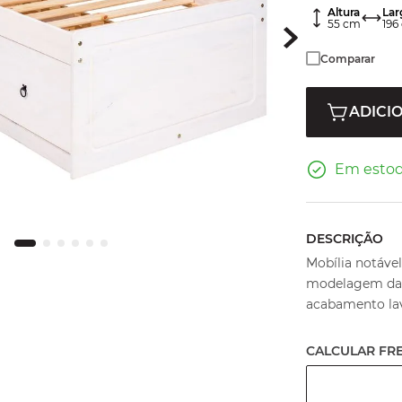
Altura
Lar
55
cm
196
Comparar
ADICI
Em esto
DESCRIÇÃO
Mobília notáve
modelagem da L
acabamento la