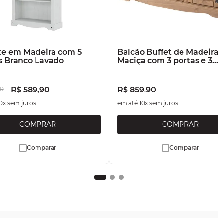
te em Madeira com 5
Balcão Buffet de Madeir
s Branco Lavado
Maciça com 3 portas e 3
Gavetas Marrom Antique
0
R$
589
,
90
R$
859
,
90
0
x sem juros
em até
10
x sem juros
Comparar
Comparar