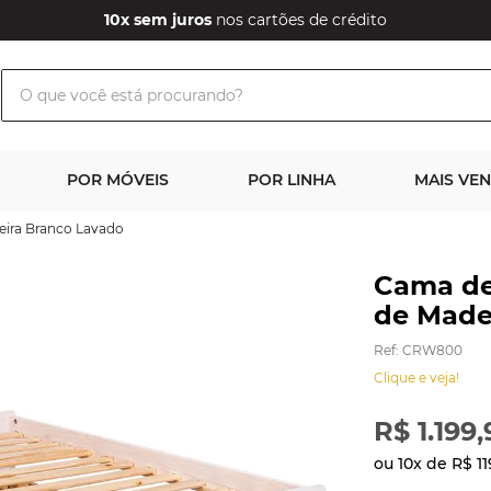
10x sem juros
nos cartões de crédito
O que você está procurando?
POR MÓVEIS
POR LINHA
MAIS VE
eira Branco Lavado
Cama de
de Made
Ref
:
CRW800
Clique e veja!
R$
1
.
199
,
ou
10
x de
R$
11