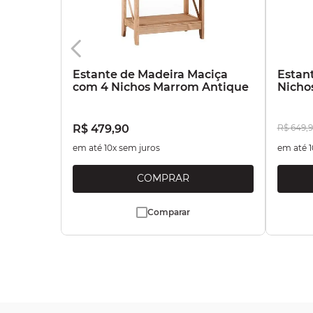
Estante de Madeira Maciça
Estan
com 4 Nichos Marrom Antique
Nicho
R$
479
,
90
R$
649
,
9
em até
10
x sem juros
em até
1
Comparar