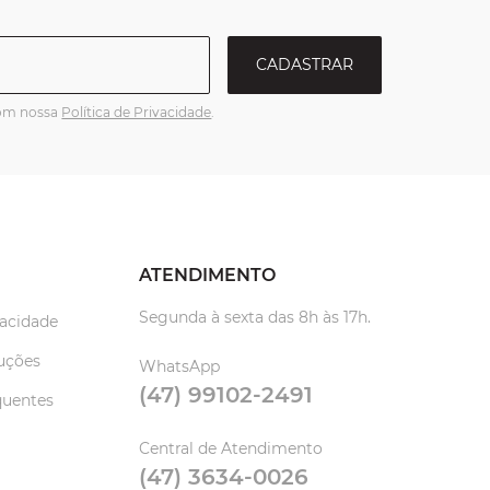
CADASTRAR
com nossa
Política de Privacidade
.
ATENDIMENTO
Segunda à sexta das 8h às 17h.
vacidade
uções
WhatsApp
(47) 99102-2491
quentes
Central de Atendimento
(47) 3634-0026