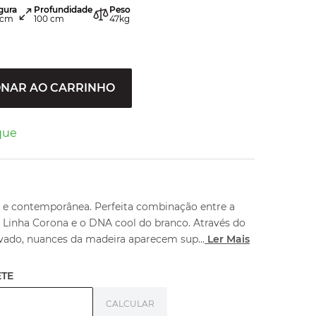
gura
Profundidade
Peso
cm
100
cm
47
kg
ONAR AO CARRINHO
que
l e contemporânea. Perfeita combinação entre a
inha Corona e o DNA cool do branco. Através do
vado, nuances da madeira aparecem sup
...
Ler Mais