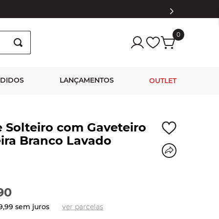
0
NDIDOS
LANÇAMENTOS
OUTLET
 Solteiro com Gaveteiro
ira Branco Lavado
90
9
,
99
sem juros
ver parcelas