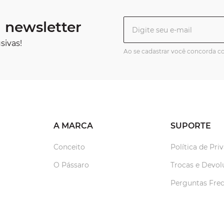
 newsletter
sivas!
Ao se cadastrar você concorda 
A MARCA
SUPORTE
Conceito
Política de Pri
O Pássaro
Trocas e Devol
Perguntas Fre