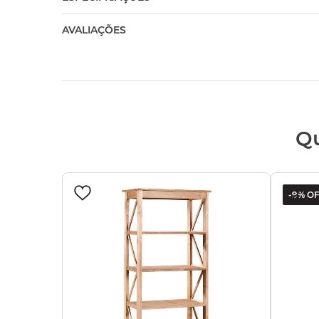
AVALIAÇÕES
Q
-
9%
OF