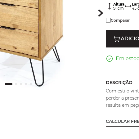
Altura
Lar
91
cm
45
Comparar
ADICI
Em esto
DESCRIÇÃO
Com estilo vin
perder a prese
resulta em peça