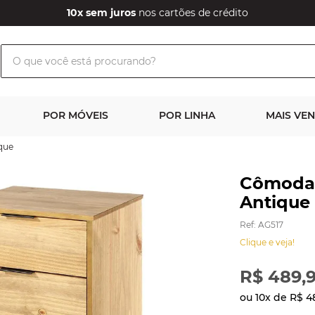
10x sem juros
nos cartões de crédito
O que você está procurando?
POR MÓVEIS
POR LINHA
MAIS VE
que
Cômoda 
Antique
Ref
:
AG517
Clique e veja!
R$
489
,
ou
10
x de
R$
4