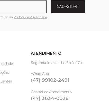
CADASTRAR
com nossa
Política de Privacidade
.
ATENDIMENTO
Segunda à sexta das 8h às 17h.
vacidade
uções
WhatsApp
(47) 99102-2491
quentes
Central de Atendimento
(47) 3634-0026