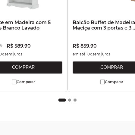
te em Madeira com 5
Balcão Buffet de Madeir
s Branco Lavado
Maciça com 3 portas e 3
Gavetas Marrom Antique
0
R$
589
,
90
R$
859
,
90
0
x sem juros
em até
10
x sem juros
Comparar
Comparar