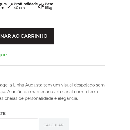
gura
Profundidade
Peso
cm
40
cm
16
kg
ONAR AO CARRINHO
que
tage, a Linha Augusta tem um visual despojado sem
nça. A união da marcenaria artesanal com o ferro
s cheias de personalidade e elegância.