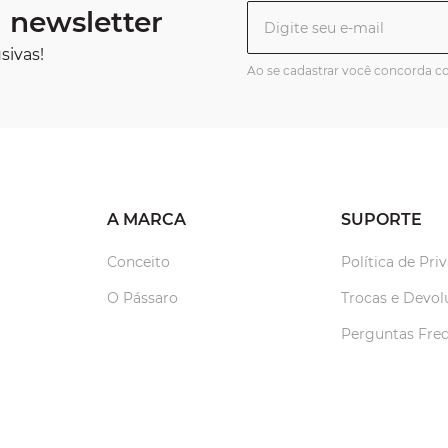
 newsletter
sivas!
Ao se cadastrar você concorda 
A MARCA
SUPORTE
Conceito
Política de Pri
O Pássaro
Trocas e Devol
Perguntas Fre