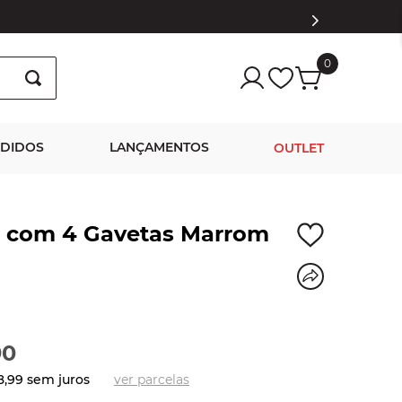
0
NDIDOS
LANÇAMENTOS
OUTLET
com 4 Gavetas Marrom
90
8
,
99
sem juros
ver parcelas