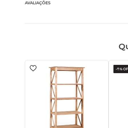
AVALIAÇÕES
Q
-
9%
OF