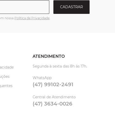
CADASTRAR
com nossa
Política de Privacidade
.
ATENDIMENTO
Segunda à sexta das 8h às 17h.
vacidade
uções
WhatsApp
(47) 99102-2491
quentes
Central de Atendimento
(47) 3634-0026