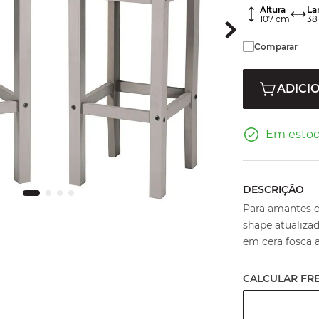
Altura
La
107
cm
38
Comparar
ADICI
Em esto
DESCRIÇÃO
Para amantes do
shape atualiza
em cera fosca