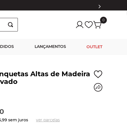
0
NDIDOS
LANÇAMENTOS
OUTLET
nquetas Altas de Madeira
avado
0
6
,
99
sem juros
ver parcelas