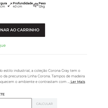
rgura
Profundidade
Peso
cm
40
cm
12
kg
ONAR AO CARRINHO
que
 estilo industrial, a coleção Corona Gray tem o
do da precursora Linha Corona. Tampos de madeira
 aquecem o ambiente e contrastam com
...
Ler Mais