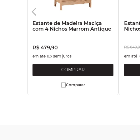
Estante de Madeira Maciça
Estan
com 4 Nichos Marrom Antique
Nicho
R$
479
,
90
R$
649
,
9
em até
10
x sem juros
em até
1
Comparar