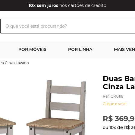
10x sem juros
nos cartões de crédito
O que você está procurando?
POR MÓVEIS
POR LINHA
MAIS VE
ra Cinza Lavado
Duas Ba
Cinza L
Ref
:
CRG118
Clique e veja!
R$
369
,
9
ou
10
x de
R$
3