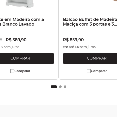
te em Madeira com 5
Balcão Buffet de Madeir
s Branco Lavado
Maciça com 3 portas e 3
Gavetas Marrom Antique
0
R$
589
,
90
R$
859
,
90
0
x sem juros
em até
10
x sem juros
Comparar
Comparar