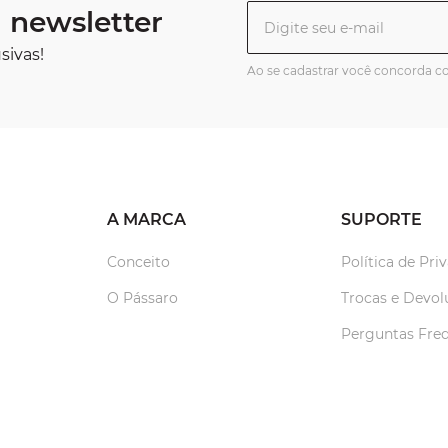
 newsletter
sivas!
Ao se cadastrar você concorda 
A MARCA
SUPORTE
Conceito
Política de Pri
O Pássaro
Trocas e Devol
Perguntas Fre