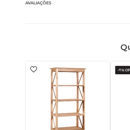
AVALIAÇÕES
Q
-
9%
OF