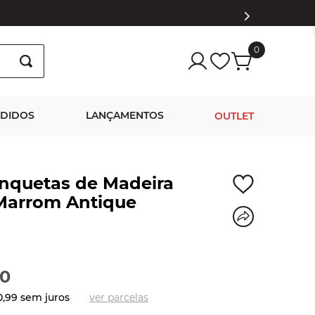
0
NDIDOS
LANÇAMENTOS
OUTLET
nquetas de Madeira
Marrom Antique
0
0
,
99
sem juros
ver parcelas