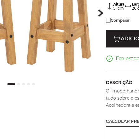
Altura
Lar
51
cm
26
Comparar
ADICI
Em esto
DESCRIÇÃO
O "mood handma
tudo sobre o es
Acolhedora e est