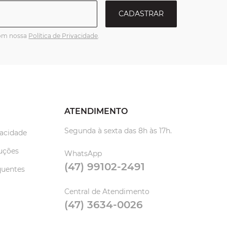
CADASTRAR
com nossa
Política de Privacidade
.
ATENDIMENTO
Segunda à sexta das 8h às 17h.
vacidade
uções
WhatsApp
(47) 99102-2491
quentes
Central de Atendimento
(47) 3634-0026