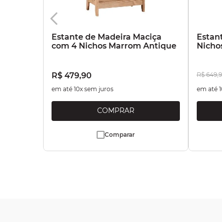
Estante de Madeira Maciça
Estan
com 4 Nichos Marrom Antique
Nicho
R$
479
,
90
R$
649
,
9
em até
10
x sem juros
em até
1
Comparar