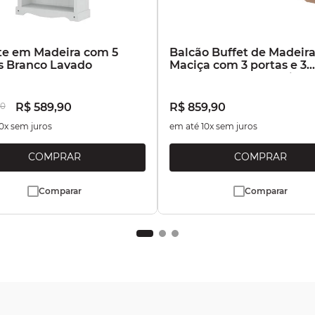
te em Madeira com 5
Balcão Buffet de Madeir
s Branco Lavado
Maciça com 3 portas e 3
Gavetas Marrom Antique
0
R$
589
,
90
R$
859
,
90
0
x sem juros
em até
10
x sem juros
Comparar
Comparar