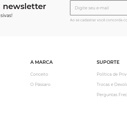
 newsletter
sivas!
Ao se cadastrar você concorda 
A MARCA
SUPORTE
Conceito
Política de Pri
O Pássaro
Trocas e Devol
Perguntas Fre