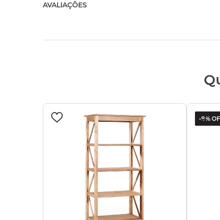
AVALIAÇÕES
Q
-
9%
OF