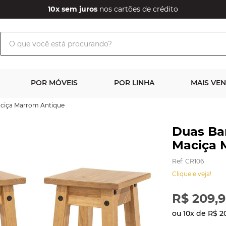
10x sem juros
nos cartões de crédito
O que você está procurando?
POR MÓVEIS
POR LINHA
MAIS VE
ciça Marrom Antique
Duas Ba
Maciça 
Ref
:
CR106
Clique e veja!
R$
209
,
9
ou
10
x de
R$
2