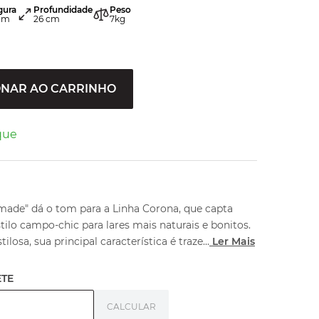
gura
Profundidade
Peso
cm
26
cm
7
kg
ONAR AO CARRINHO
que
de" dá o tom para a Linha Corona, que capta
tilo campo-chic para lares mais naturais e bonitos.
ilosa, sua principal característica é traze
...
Ler Mais