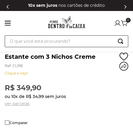
10x sem juros
nos cartões de crédito
0
O que você está procurando?
Estante com 3 Nichos Creme
Ref
:
CL918
Clique e veja!
R$
349
,
90
ou
10
x de
R$
34
,
99
sem juros
ver parcelas
Comparar