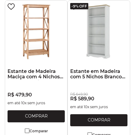
-
9%
OFF
Estante de Madeira
Estante em Madeira
Maciça com 4 Nichos
com 5 Nichos Branco
Marrom Antique
Lavado
R$
479
,
90
R$
649
,
90
R$
589
,
90
em até
10
x sem juros
em até
10
x sem juros
Comparar
Comparar