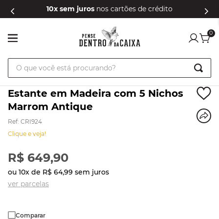
10x sem juros
nos cartões de crédito
0
O que você está procurando?
Estante em Madeira com 5 Nichos
Marrom Antique
Ref
:
CRI924
Clique e veja!
R$
649
,
90
ou
10
x de
R$
64
,
99
sem juros
ver parcelas
Comparar