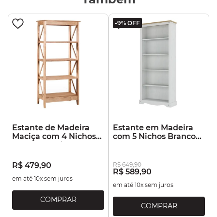
-
9%
OFF
Estante de Madeira
Estante em Madeira
Maciça com 4 Nichos
com 5 Nichos Branco
Marrom Antique
Lavado
R$
479
,
90
R$
649
,
90
R$
589
,
90
em até
10
x sem juros
em até
10
x sem juros