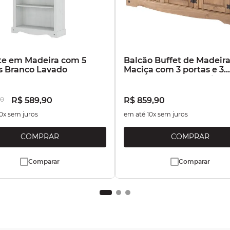
te em Madeira com 5
Balcão Buffet de Madeir
s Branco Lavado
Maciça com 3 portas e 3
Gavetas Marrom Antique
0
R$
589
,
90
R$
859
,
90
0
x sem juros
em até
10
x sem juros
Comparar
Comparar