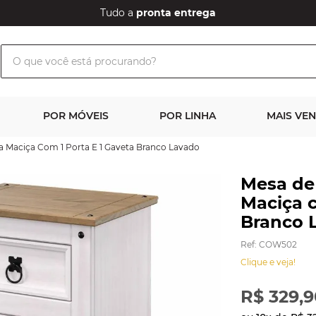
Tudo a
pronta entrega
O que você está procurando?
POR MÓVEIS
POR LINHA
MAIS VE
a Maciça Com 1 Porta E 1 Gaveta Branco Lavado
Mesa de
Maciça c
Branco 
Ref
:
COW502
Clique e veja!
R$
329
,
9