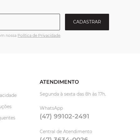
CADASTRAR
com nossa
Política de Privacidade
.
ATENDIMENTO
Segunda à sexta das 8h às 17h.
vacidade
uções
WhatsApp
(47) 99102-2491
quentes
Central de Atendimento
(47) 3634-0026