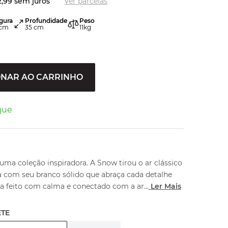
2
,
99
sem juros
ver parcelas
gura
Profundidade
Peso
cm
35
cm
11
kg
ONAR AO CARRINHO
que
ma coleção inspiradora. A Snow tirou o ar clássico
a com seu branco sólido que abraça cada detalhe
ça feito com calma e conectado com a ar
...
Ler Mais