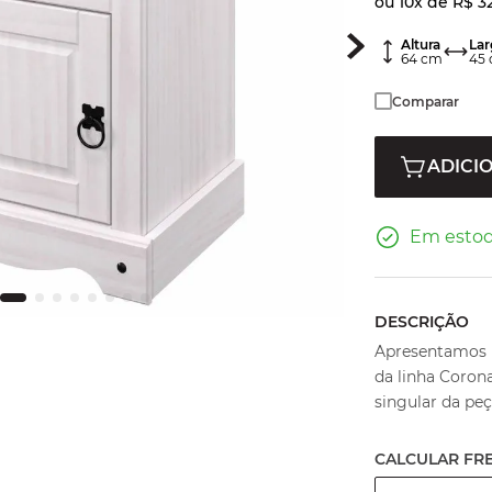
ou
10
x de
R$
3
Altura
Lar
64
cm
45
Comparar
ADICI
Em esto
DESCRIÇÃO
Apresentamos u
da linha Coron
singular da pe