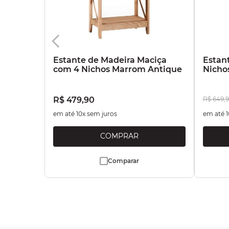
Estante de Madeira Maciça
Estan
com 4 Nichos Marrom Antique
Nicho
R$
479
,
90
R$
649
,
9
em até
10
x sem juros
em até
1
Comparar