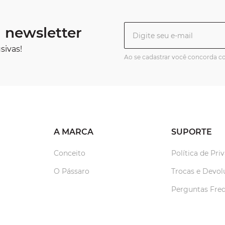
 newsletter
sivas!
Ao se cadastrar você concorda 
A MARCA
SUPORTE
Conceito
Política de Pri
O Pássaro
Trocas e Devol
Perguntas Fre