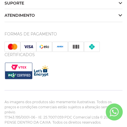
SUPORTE
ATENDIMENTO
FORMAS DE PAGAMENTO
CERTIFICADOS
As imagens dos produtos são meramente ilustrativas. Todos os
preços e condições comerciais estão sujeitos a alteração sem aviso
prévio.
17.943.195/0001-06 - IE: 25.7007.059 PDC Comercial Ltda © 2023
PENSE DENTRO DA CAIXA. Todos os direitos reservados.