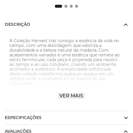
DESCRIÇÃO
A Coleção Harvest traz consigo a essência da vida no 
campo, com uma abordagem que valoriza a 
durabilidade e a beleza natural da madeira. Com 
acabamentos variados e uma estética que remete ao 
estilo farmhouse, cada peça é projetada para resistir 
ao tempo e ao uso cotidiano, criando um ambiente 
acolhedor e autêntico. A simplicidade sofisticada 
desta coleção transforma qualquer espaço em um 
refúgio onde a convivência e as memórias são 
valorizadas.
IMPORTANTE: O móvel possui estilo rústico, com 
VER MAIS
acabamento que valoriza a aparência natural da 
madeira. O tampo pode apresentar pequenas 
imperfeições, como variações de cor, textura ou 
relevo, características próprias do material e do 
processo artesanal.
ESPECIFICAÇÕES
AVALIAÇÕES