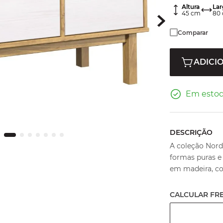
Altura
Lar
45
cm
80
Comparar
ADICI
Em esto
DESCRIÇÃO
A coleção Nord
formas puras e
em madeira, c