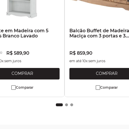
te em Madeira com 5
Balcão Buffet de Madeir
s Branco Lavado
Maciça com 3 portas e 3
Gavetas Marrom Antique
0
R$
589
,
90
R$
859
,
90
0
x sem juros
em até
10
x sem juros
Comparar
Comparar