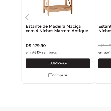
Estante de Madeira Maciça
Estan
com 4 Nichos Marrom Antique
Nicho
R$
479
,
90
R$
649
,
9
em até
10
x sem juros
em até
1
Comparar