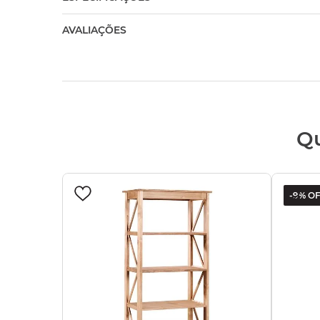
AVALIAÇÕES
Q
-
9%
OF