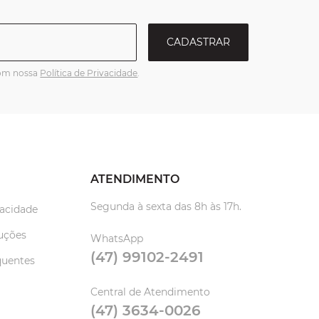
CADASTRAR
com nossa
Política de Privacidade
.
ATENDIMENTO
Segunda à sexta das 8h às 17h.
vacidade
uções
WhatsApp
(47) 99102-2491
quentes
Central de Atendimento
(47) 3634-0026