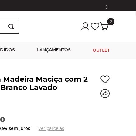
0
NDIDOS
LANÇAMENTOS
OUTLET
 Madeira Maciça com 2
 Branco Lavado
90
2
,
99
sem juros
ver parcelas