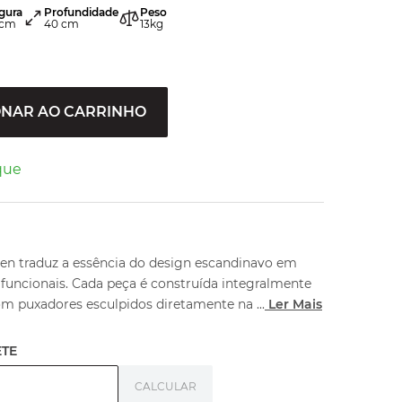
gura
Profundidade
Peso
cm
40
cm
13
kg
ONAR AO CARRINHO
que
en traduz a essência do design escandinavo em
 funcionais. Cada peça é construída integralmente
om puxadores esculpidos diretamente na
...
Ler Mais