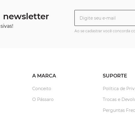
 newsletter
sivas!
Ao se cadastrar você concorda 
A MARCA
SUPORTE
Conceito
Política de Pri
O Pássaro
Trocas e Devol
Perguntas Fre