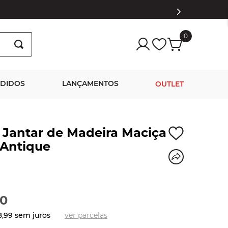
0
NDIDOS
LANÇAMENTOS
OUTLET
 Jantar de Madeira Maciça
Antique
0
8
,
99
sem juros
ver parcelas