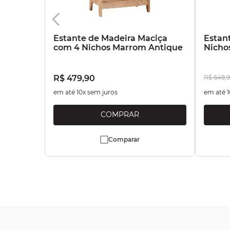
Estante de Madeira Maciça
Estan
com 4 Nichos Marrom Antique
Nicho
R$
479
,
90
R$
649
,
9
em até
10
x sem juros
em até
1
Comparar