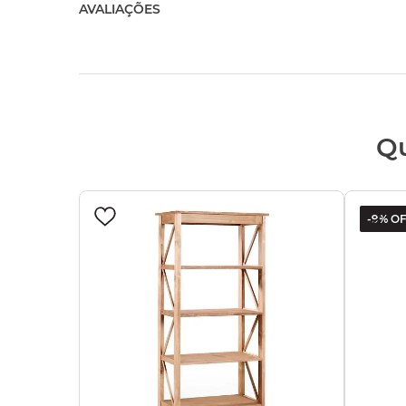
AVALIAÇÕES
Q
-
9%
OF