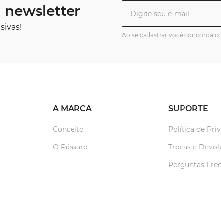
 newsletter
sivas!
Ao se cadastrar você concorda 
A MARCA
SUPORTE
Conceito
Política de Pri
O Pássaro
Trocas e Devol
Perguntas Fre