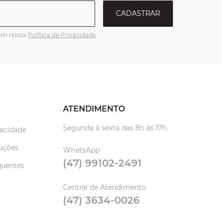
CADASTRAR
com nossa
Política de Privacidade
.
ATENDIMENTO
Segunda à sexta das 8h às 17h.
vacidade
uções
WhatsApp
(47) 99102-2491
quentes
Central de Atendimento
(47) 3634-0026