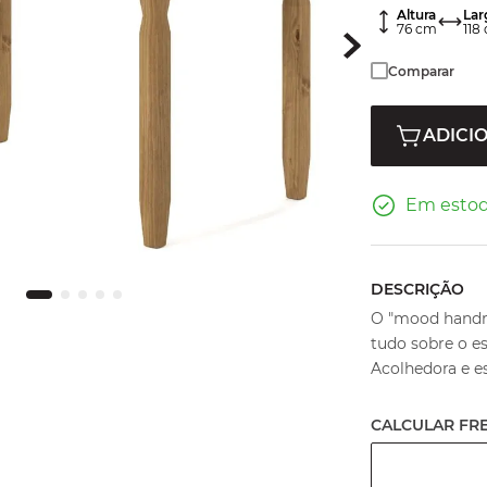
Altura
Lar
76
cm
118
Comparar
ADICI
Em esto
DESCRIÇÃO
O "mood handma
tudo sobre o es
Acolhedora e est