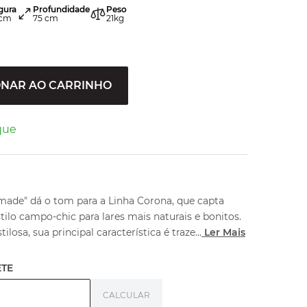
gura
Profundidade
Peso
cm
75
cm
21
kg
ONAR AO CARRINHO
que
de" dá o tom para a Linha Corona, que capta
tilo campo-chic para lares mais naturais e bonitos.
ilosa, sua principal característica é traze
...
Ler Mais