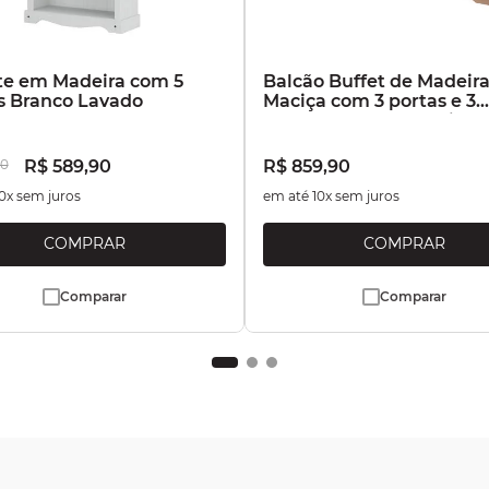
te em Madeira com 5
Balcão Buffet de Madeir
s Branco Lavado
Maciça com 3 portas e 3
Gavetas Marrom Antique
0
R$
589
,
90
R$
859
,
90
0
x sem juros
em até
10
x sem juros
Comparar
Comparar