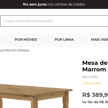
10x sem juros
nos cartões de crédito
O que você está procurando?
POR MÓVEIS
POR LINHA
MAIS VE
ciça Marrom Antique
Mesa de
Marrom 
Ref
:
CRTB2
Clique e veja!
R$
389
,
9
ou
10
x de
R$
3