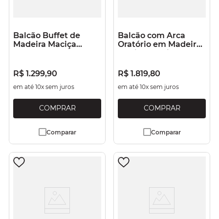
Balcão Buffet de
Balcão com Arca
Madeira Maciça
Oratório em Madeira
Branco Lavado
Maciça 2 Mais 2
Portas Verde Oliva
R$
1
.
299
,
90
R$
1
.
819
,
80
em até
10
x sem juros
em até
10
x sem juros
Comparar
Comparar