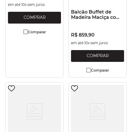
em até
10
x sem juros
Balcão Buffet de
Madeira Maciça com
3 portas e 3 Gavetas
Marrom Antique
Comparar
R$
859
,
90
em até
10
x sem juros
Comparar