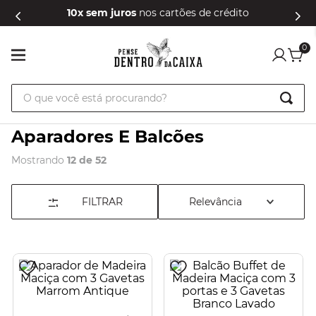
10x sem juros
nos cartões de crédito
0
O que você está procurando?
Aparadores E Balcões
Mostrando
12 de 52
FILTRAR
Relevância