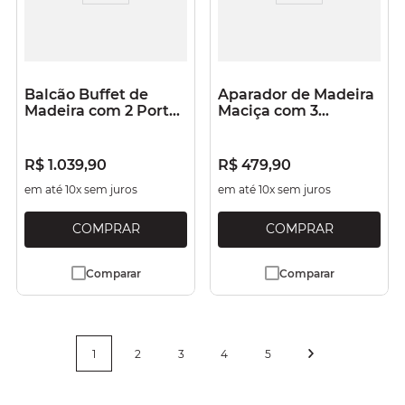
Balcão Buffet de
Aparador de Madeira
Madeira com 2 Portas
Maciça com 3
e 2 Gavetas Verde
Gavetas Verde Jade
Oliva
R$
1
.
039
,
90
R$
479
,
90
em até
10
x sem juros
em até
10
x sem juros
Comparar
Comparar
1
2
3
4
5