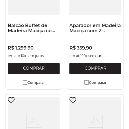
Balcão Buffet de
Aparador em Madeira
Madeira Maciça com
Maciça com 2
3 Portas e 3 Gavetas
Gavetas Verde Jade
Marrom Antique
R$
1
.
299
,
90
R$
359
,
90
em até
10
x sem juros
em até
10
x sem juros
Comparar
Comparar