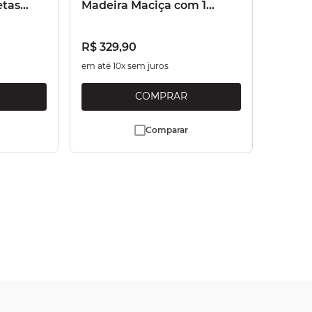
etas
Madeira Maciça com 1
Porta e 1 Gaveta Branco
Lavado
R$
329
,
90
em até
10
x sem juros
Comparar