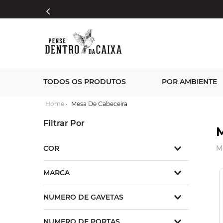
TODOS OS PRODUTOS
POR AMBIENTE
Mesa De Cabeceira
M
COR
M
Cinza
MARCA
Marrom antique
Branco
Pense Dentro da Caixa
Creme
NUMERO DE GAVETAS
Branco Envelhecido
1
Amêndoa
NUMERO DE PORTAS