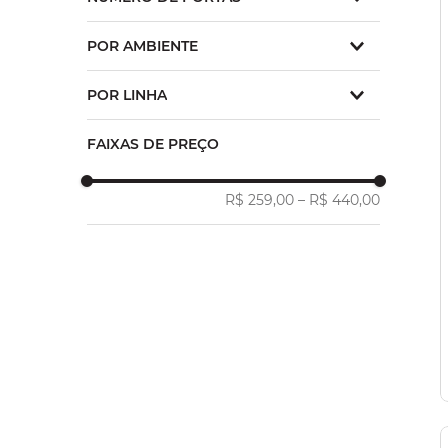
2
3
0
POR AMBIENTE
1
2
Quarto
POR LINHA
Corona Gray
FAIXAS DE PREÇO
Capri
Corona
Augusta
R$ 259,00
–
R$ 440,00
Colorado
Farm
Corona Snow
WOODLAND
Norden