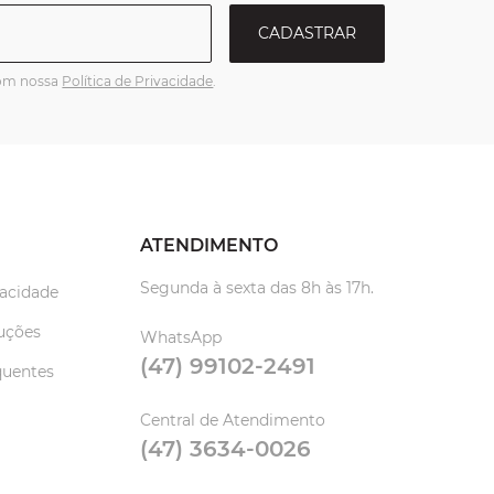
CADASTRAR
com nossa
Política de Privacidade
.
ATENDIMENTO
Segunda à sexta das 8h às 17h.
vacidade
uções
WhatsApp
(47) 99102-2491
quentes
Central de Atendimento
(47) 3634-0026