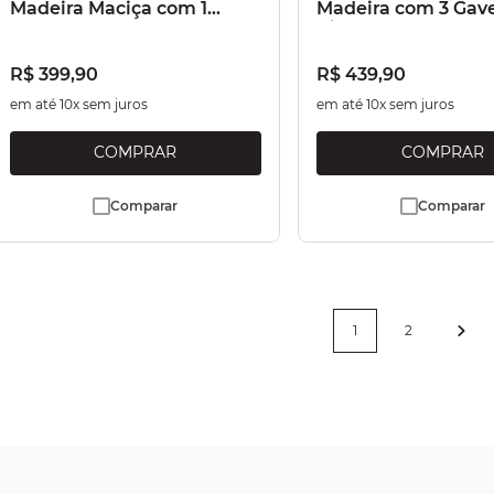
Madeira Maciça com 1
Madeira com 3 Gav
Porta e 1 Gaveta Branco
Cinza Lavado
Envelhecido
R$
399
,
90
R$
439
,
90
em até
10
x sem juros
em até
10
x sem juros
Comparar
Comparar
1
2