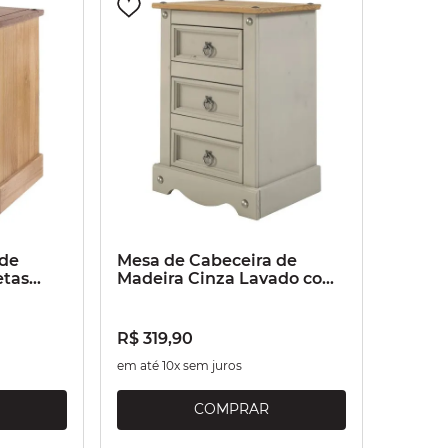
 de
Mesa de Cabeceira de
etas
Madeira Cinza Lavado com
3 gavetas
R$
319
,
90
em até
10
x sem juros