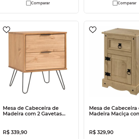
Comparar
Comparar
Mesa de Cabeceira de
Mesa de Cabeceira
Madeira com 2 Gavetas
Madeira Maciça co
Marrom Antique
Porta e 1 Gaveta M
Antique
R$
339
,
90
R$
329
,
90