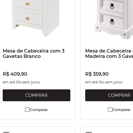
Mesa de Cabeceira com 3
Mesa de Cabeceira
Gavetas Branco
Madeira com 3 Gav
Branco Lavado
R$
409
,
90
R$
359
,
90
em até
10
x sem juros
em até
10
x sem juros
Comparar
Comparar