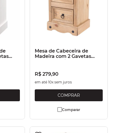
 de
Mesa de Cabeceira de
etas
Madeira com 2 Gavetas
Marrom Antique
R$
279
,
90
em até
10
x sem juros
Comparar