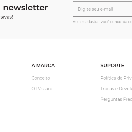
 newsletter
sivas!
Ao se cadastrar você concorda 
A MARCA
SUPORTE
Conceito
Política de Pri
O Pássaro
Trocas e Devol
Perguntas Fre