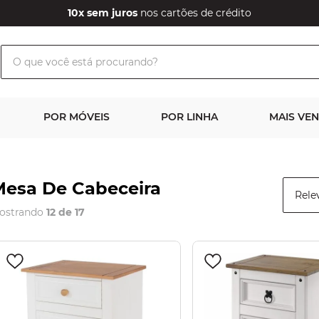
10x sem juros
nos cartões de crédito
O que você está procurando?
POR MÓVEIS
POR LINHA
MAIS VE
esa De Cabeceira
Rele
ostrando
12 de 17